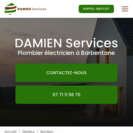
Aller
au
RAPPEL GRATUIT
contenu
principal
Plombier électricien à Barbentane
CONTACTEZ-NOUS
07 71 11 56 70
Accueil
Secteur
Boulbon