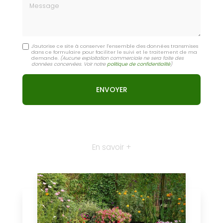
Message
J'autorise ce site à conserver l'ensemble des données transmises
dans ce formulaire pour faciliter le suivi et le traitement de ma
demande.
(Aucune exploitation commerciale ne sera faite des
données concervées. Voir notre
politique de confidentialité
)
En savoir +