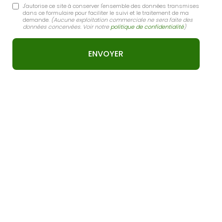
J'autorise ce site à conserver l'ensemble des données transmises
dans ce formulaire pour faciliter le suivi et le traitement de ma
demande.
(Aucune exploitation commerciale ne sera faite des
données concervées. Voir notre
politique de confidentialité
)