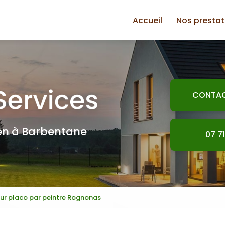
Accueil
Nos prestat
Plomberie
Jardinage
Électricité
CONTA
Petite maço
Plaquiste
ien à Barbentane
07 71
Peinture
Bricolage
 sur placo par peintre Rognonas