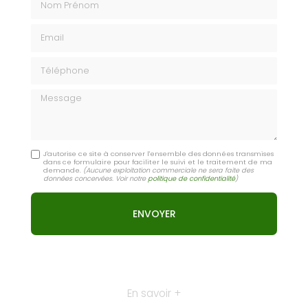
Email
Téléphone
Message
J'autorise ce site à conserver l'ensemble des données transmises
dans ce formulaire pour faciliter le suivi et le traitement de ma
demande.
(Aucune exploitation commerciale ne sera faite des
données concervées. Voir notre
politique de confidentialité
)
En savoir +