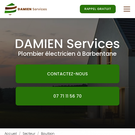
Aller
au
RAPPEL GRATUIT
contenu
principal
Plombier électricien à Barbentane
CONTACTEZ-NOUS
07 71 11 56 70
Accueil
Secteur
Boulbon