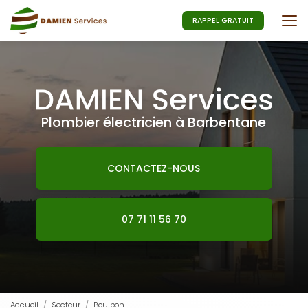
Aller
au
RAPPEL GRATUIT
contenu
principal
Plombier électricien à Barbentane
CONTACTEZ-NOUS
07 71 11 56 70
Accueil
Secteur
Boulbon