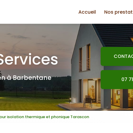
Accueil
Nos prestat
Plomberie
Jardinage
Électricité
CONTA
Petite maço
Plaquiste
ien à Barbentane
07 71
Peinture
Bricolage
our isolation thermique et phonique Tarascon