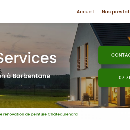
Accueil
Nos prestat
Plomberie
Jardinage
Électricité
CONTA
Petite maço
Plaquiste
ien à Barbentane
07 71
Peinture
Bricolage
e rénovation de peinture Châteaurenard