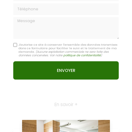
Téléphone
Message
J'autorise ce site à conserver l'ensemble des données transmises
dans ce formulaire pour faciliter le suivi et le traitement de ma
demande.
(Aucune exploitation commerciale ne sera faite des
données concervées. Voir notre
politique de confidentialité
)
En savoir +