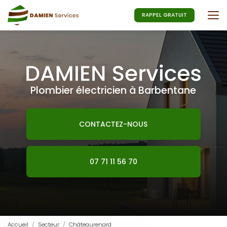
Aller
au
RAPPEL GRATUIT
contenu
principal
Plombier électricien à Barbentane
CONTACTEZ-NOUS
07 71 11 56 70
Accueil
Secteur
Châteaurenard