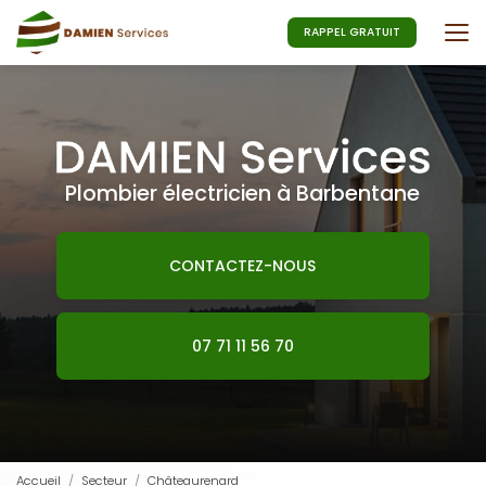
Aller
au
RAPPEL GRATUIT
contenu
principal
Plombier électricien à Barbentane
CONTACTEZ-NOUS
07 71 11 56 70
Accueil
Secteur
Châteaurenard