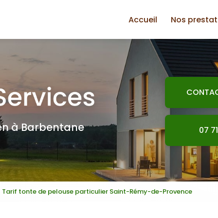
Accueil
Nos prestat
Plomberie
Jardinage
Électricité
CONTA
Petite maço
Plaquiste
ien à Barbentane
07 71
Peinture
Bricolage
Tarif tonte de pelouse particulier Saint-Rémy-de-Provence