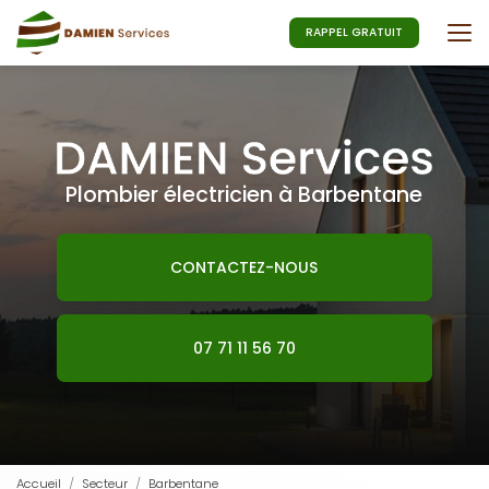
Aller
au
RAPPEL GRATUIT
contenu
principal
Plombier électricien à Barbentane
CONTACTEZ-NOUS
07 71 11 56 70
Accueil
Secteur
Barbentane