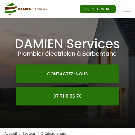
Aller
au
RAPPEL GRATUIT
contenu
principal
Plombier électricien à Barbentane
CONTACTEZ-NOUS
07 71 11 56 70
Accueil
Secteur
Châteaurenard