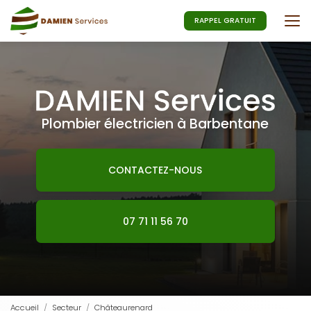
Aller
au
RAPPEL GRATUIT
contenu
principal
Plombier électricien à Barbentane
CONTACTEZ-NOUS
07 71 11 56 70
Accueil
Secteur
Châteaurenard