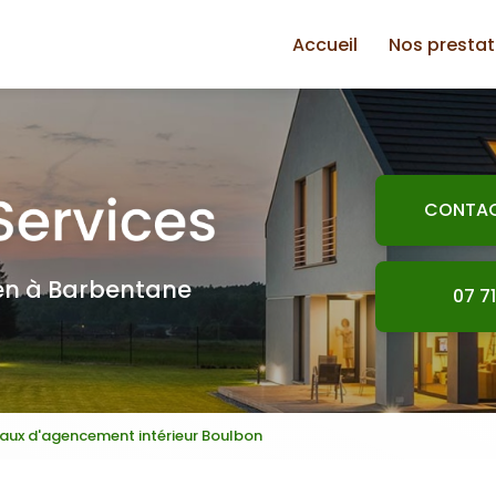
Accueil
Nos prestat
Plomberie
Jardinage
Électricité
CONTA
Petite maço
Plaquiste
ien à Barbentane
07 71
Peinture
Bricolage
vaux d'agencement intérieur Boulbon