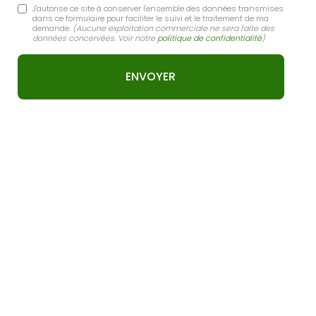
J'autorise ce site à conserver l'ensemble des données transmises
dans ce formulaire pour faciliter le suivi et le traitement de ma
demande.
(Aucune exploitation commerciale ne sera faite des
données concervées. Voir notre
politique de confidentialité
)