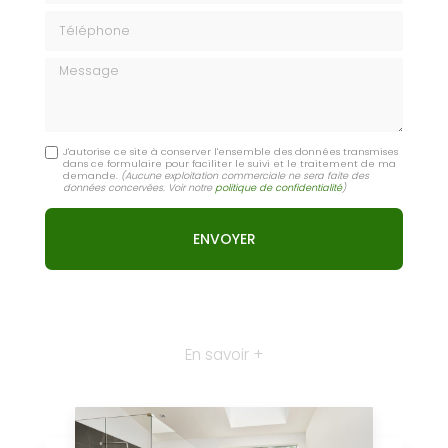
Téléphone
Message
J'autorise ce site à conserver l'ensemble des données transmises
dans ce formulaire pour faciliter le suivi et le traitement de ma
demande.
(Aucune exploitation commerciale ne sera faite des
données concervées. Voir notre
politique de confidentialité
)
En savoir +