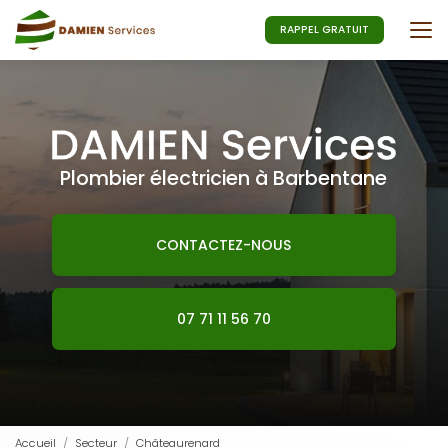
Aller
au
RAPPEL GRATUIT
contenu
principal
Plombier électricien à Barbentane
CONTACTEZ-NOUS
07 71 11 56 70
Accueil
Secteur
Châteaurenard