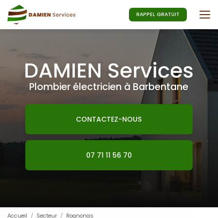
Aller
au
RAPPEL GRATUIT
contenu
principal
Plombier électricien à Barbentane
CONTACTEZ-NOUS
07 71 11 56 70
Accueil
Secteur
Rognonas