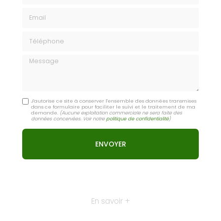
Email
Téléphone
Message
J'autorise ce site à conserver l'ensemble des données transmises
dans ce formulaire pour faciliter le suivi et le traitement de ma
demande.
(Aucune exploitation commerciale ne sera faite des
données concervées. Voir notre
politique de confidentialité
)
En savoir +