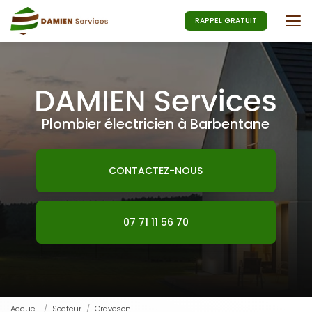
Aller
au
RAPPEL GRATUIT
contenu
principal
Plombier électricien à Barbentane
CONTACTEZ-NOUS
07 71 11 56 70
Accueil
Secteur
Graveson