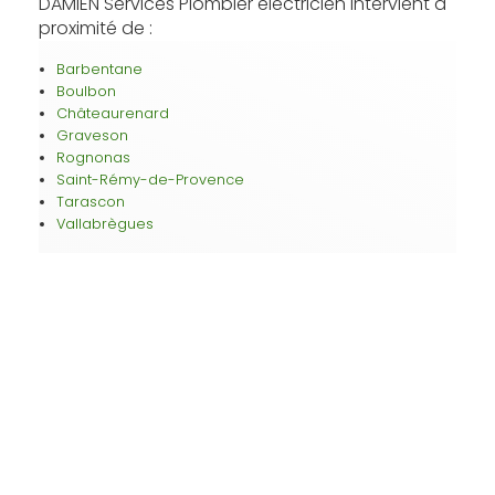
DAMIEN Services Plombier électricien intervient à
proximité de :
Barbentane
Boulbon
Châteaurenard
Graveson
Rognonas
Saint-Rémy-de-Provence
Tarascon
Vallabrègues