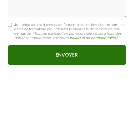
J'autorise ce site à conserver l'ensemble des données transmises
dans ce formulaire pour faciliter le suivi et le traitement de ma
demande.
(Aucune exploitation commerciale ne sera faite des
données concervées. Voir notre
politique de confidentialité
)