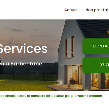
Accueil
Nos prestat
Plomberie
Jardinage
Électricité
CONTA
Petite maço
Plaquiste
ien à Barbentane
07 71
Peinture
Bricolage
e chasse d'eau et sanitaire défectueux par plombier Tarascon