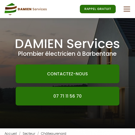
Aller
au
RAPPEL GRATUIT
contenu
principal
Plombier électricien à Barbentane
CONTACTEZ-NOUS
07 71 11 56 70
Accueil
Secteur
Châteaurenard