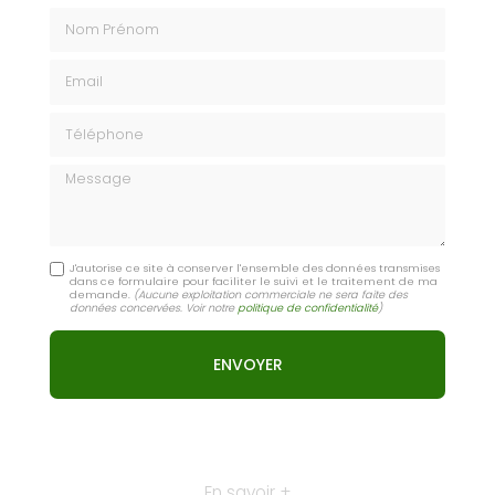
Nom Prénom
Email
Téléphone
Message
J'autorise ce site à conserver l'ensemble des données transmises
dans ce formulaire pour faciliter le suivi et le traitement de ma
demande.
(Aucune exploitation commerciale ne sera faite des
données concervées. Voir notre
politique de confidentialité
)
En savoir +