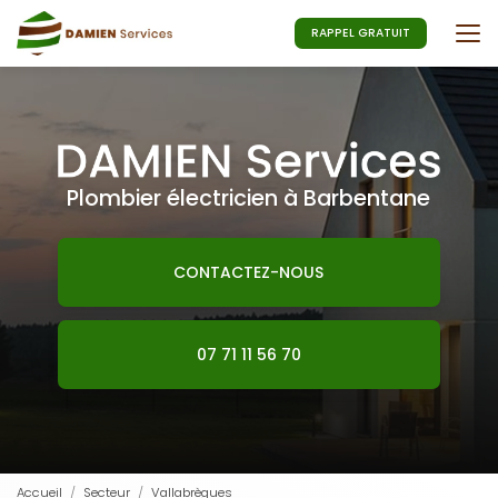
Aller
au
RAPPEL GRATUIT
contenu
principal
Plombier électricien à Barbentane
CONTACTEZ-NOUS
07 71 11 56 70
Accueil
Secteur
Vallabrègues