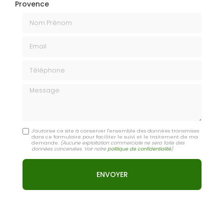
Provence
Nom Prénom
Email
Téléphone
Message
J'autorise ce site à conserver l'ensemble des données transmises
dans ce formulaire pour faciliter le suivi et le traitement de ma
demande.
(Aucune exploitation commerciale ne sera faite des
données concervées. Voir notre
politique de confidentialité
)