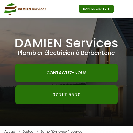
Aller
au
RAPPEL GRATUIT
contenu
principal
Plombier électricien à Barbentane
CONTACTEZ-NOUS
07 71 11 56 70
Accueil
Secteur
Saint-Rémy-de-Provence