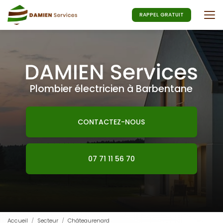
Aller
au
RAPPEL GRATUIT
contenu
principal
Plombier électricien à Barbentane
CONTACTEZ-NOUS
07 71 11 56 70
Accueil
Secteur
Châteaurenard