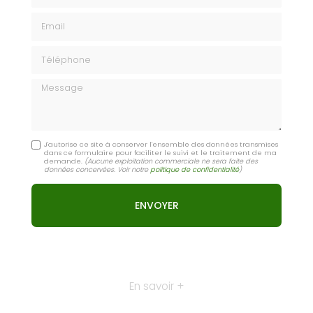
Email
Téléphone
Message
J'autorise ce site à conserver l'ensemble des données transmises
dans ce formulaire pour faciliter le suivi et le traitement de ma
demande.
(Aucune exploitation commerciale ne sera faite des
données concervées. Voir notre
politique de confidentialité
)
En savoir +