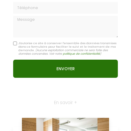
Téléphone
Message
J'autorise ce site à conserver l'ensemble des données transmises
dans ce formulaire pour faciliter le suivi et le traitement de ma
demande.
(Aucune exploitation commerciale ne sera faite des
données concervées. Voir notre
politique de confidentialité
)
En savoir +