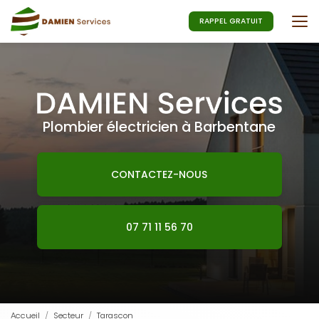
Aller
au
RAPPEL GRATUIT
contenu
principal
Plombier électricien à Barbentane
CONTACTEZ-NOUS
07 71 11 56 70
Accueil
Secteur
Tarascon