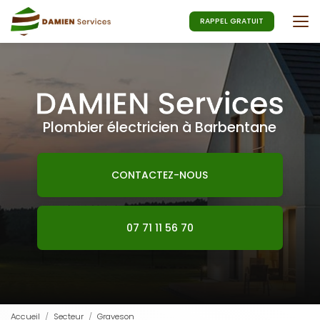
Aller
au
RAPPEL GRATUIT
contenu
principal
Plombier électricien à Barbentane
CONTACTEZ-NOUS
07 71 11 56 70
Accueil
Secteur
Graveson