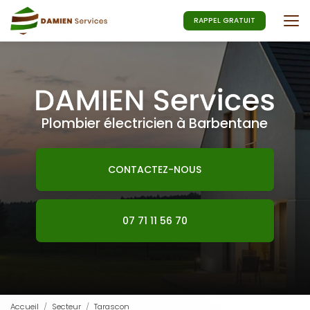
Aller
au
RAPPEL GRATUIT
contenu
principal
Plombier électricien à Barbentane
CONTACTEZ-NOUS
07 71 11 56 70
Accueil
Secteur
Tarascon