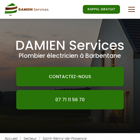
Aller
au
RAPPEL GRATUIT
contenu
principal
Plombier électricien à Barbentane
CONTACTEZ-NOUS
07 71 11 56 70
Accueil
Secteur
Saint-Rémy-de-Provence