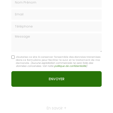
Email
Téléphone
Message
J'autorise ce site à conserver l'ensemble des données transmises
dans ce formulaire pour faciliter le suivi et le traitement de ma
demande.
(Aucune exploitation commerciale ne sera faite des
données concervées. Voir notre
politique de confidentialité
)
En savoir +