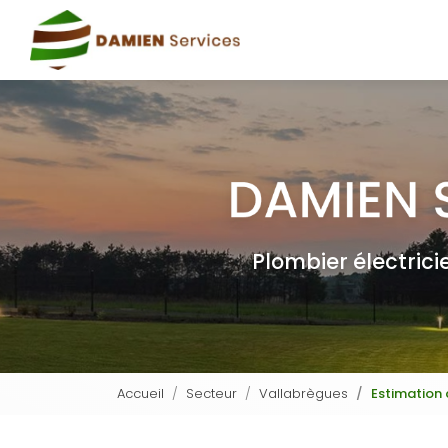
Navigation principale
Aller
au
contenu
principal
Plombier électric
Accueil
Secteur
Vallabrègues
Estimation 