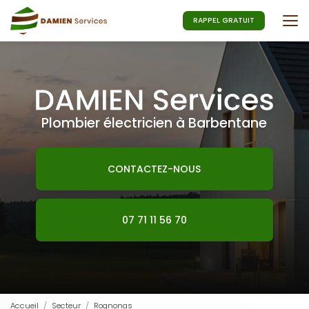
Aller
au
RAPPEL GRATUIT
contenu
principal
Plombier électricien à Barbentane
CONTACTEZ-NOUS
07 71 11 56 70
Accueil
Secteur
Rognonas