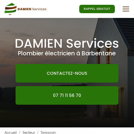
Aller
au
RAPPEL GRATUIT
contenu
principal
Plombier électricien à Barbentane
CONTACTEZ-NOUS
07 71 11 56 70
Accueil
Secteur
Tarascon