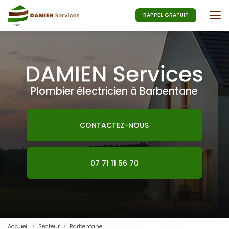
Aller
au
RAPPEL GRATUIT
contenu
principal
Plombier électricien à Barbentane
CONTACTEZ-NOUS
07 71 11 56 70
Accueil
Secteur
Barbentane