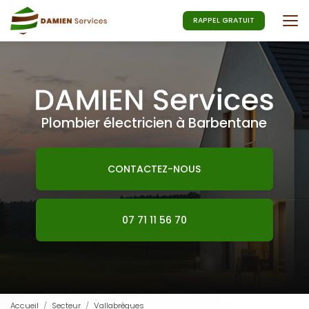
Aller
au
RAPPEL GRATUIT
contenu
principal
Plombier électricien à Barbentane
CONTACTEZ-NOUS
07 71 11 56 70
Accueil
Secteur
Vallabrègues