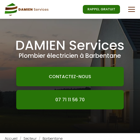
Aller
au
RAPPEL GRATUIT
contenu
principal
Plombier électricien à Barbentane
CONTACTEZ-NOUS
07 71 11 56 70
Accueil
Secteur
Barbentane