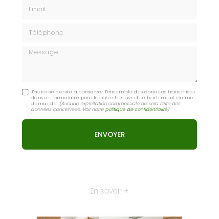
Email
Téléphone
Message
J'autorise ce site à conserver l'ensemble des données transmises
dans ce formulaire pour faciliter le suivi et le traitement de ma
demande.
(Aucune exploitation commerciale ne sera faite des
données concervées. Voir notre
politique de confidentialité
)
En savoir +